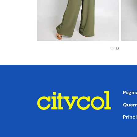
0
Págin
Quem
Princ